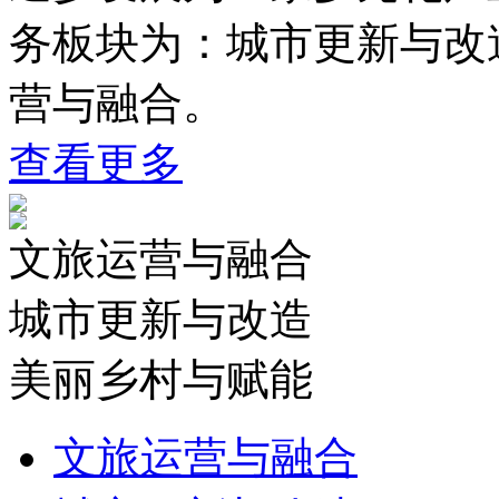
务板块为：城市更新与改
营与融合。
查看更多
文旅运营与融合
城市更新与改造
美丽乡村与赋能
文旅运营与融合