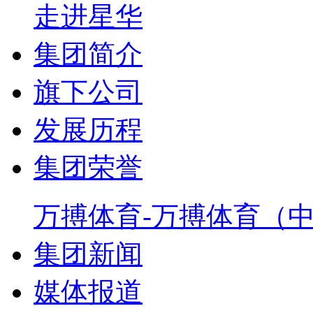
走进星华
集团简介
旗下公司
发展历程
集团荣誉
万搏体育-万搏体育（
集团新闻
媒体报道