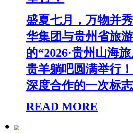
盛夏七月，万物并秀，
华集团与贵州省旅游
的“2026·贵州山
贵羊躺吧圆满举行！
深度合作的一次标志性
READ MORE