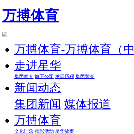
万搏体育
万搏体育-万搏体育（
走进星华
集团简介
旗下公司
发展历程
集团荣誉
新闻动态
集团新闻
媒体报道
万搏体育
文化理念
精彩活动
星华故事