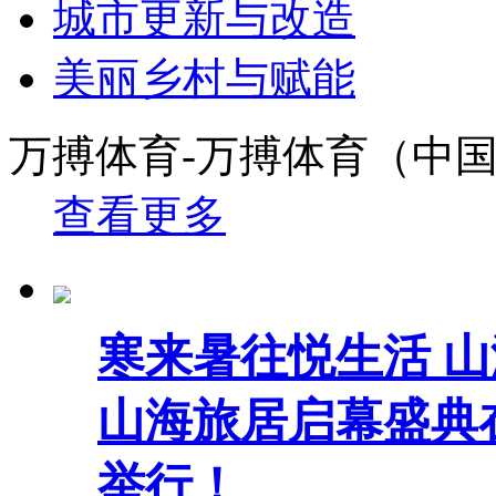
城市更新与改造
美丽乡村与赋能
万搏体育-万搏体育（中
查看更多
寒来暑往悦生活 山
山海旅居启幕盛典
举行！