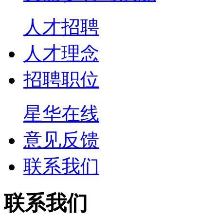
人才招聘
人才理念
招聘职位
星华在线
意见反馈
联系我们
联系我们